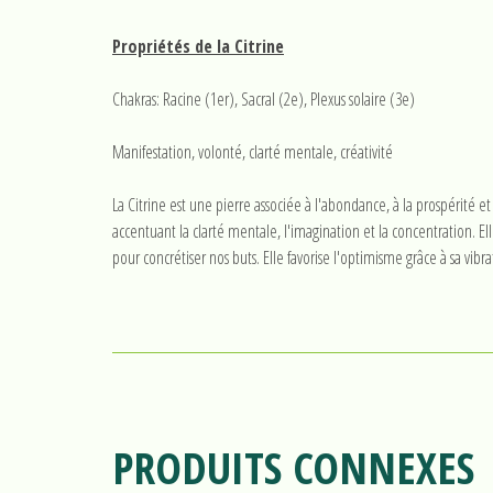
Propriétés de la Citrine
Chakras: Racine (1er), Sacral (2e), Plexus solaire (3e)
Manifestation, volonté, clarté mentale, créativité
La Citrine est une pierre associée à l'abondance, à la prospérité 
accentuant la clarté mentale, l'imagination et la concentration. E
pour concrétiser nos buts. Elle favorise l'optimisme grâce à sa vibrat
PRODUITS CONNEXES