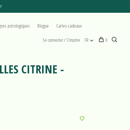
r!
gnes astrologiques
Blogue
Cartes-cadeaux
Se connecter / S'inscrire
FR
0
LES CITRINE -