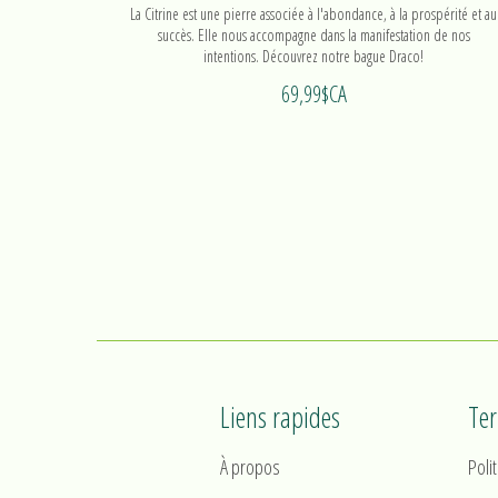
La Citrine est une pierre associée à l'abondance, à la prospérité et au
succès. Elle nous accompagne dans la manifestation de nos
intentions. Découvrez notre bague Draco!
69,99$CA
Liens rapides
Te
À propos
Poli