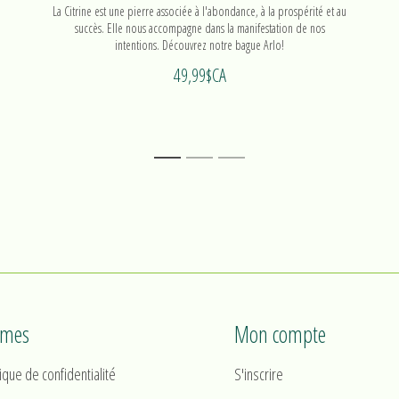
La Citrine est une pierre associée à l'abondance, à la prospérité et au
succès. Elle nous accompagne dans la manifestation de nos
intentions. Découvrez notre bague Arlo!
49,99$CA
1
2
3
rmes
Mon compte
tique de confidentialité
S'inscrire