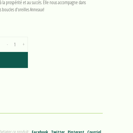
 à la prospérité et au succès. Elle nous accompagne dans
s boucles d'oreilles Anneaux!
-
+
Partager ce produit:
Facebook
Twitter
Pinterest
Courriel