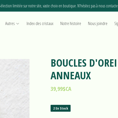
élection limitée sur notre site, vaste choix en boutique. N'hésitez pas à nous contacte
Autres
Index des cristaux
Notre histoire
Nous joindre
Si
BOUCLES D'OREIL
ANNEAUX
39,99$CA
2 En Stock