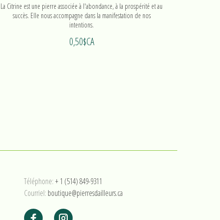
La Citrine est une pierre associée à l'abondance, à la prospérité et au
La Citrine e
succès. Elle nous accompagne dans la manifestation de nos
succès
intentions.
0,50$CA
Téléphone:
+ 1 (514) 849-9311
Courriel:
boutique@pierresdailleurs.ca