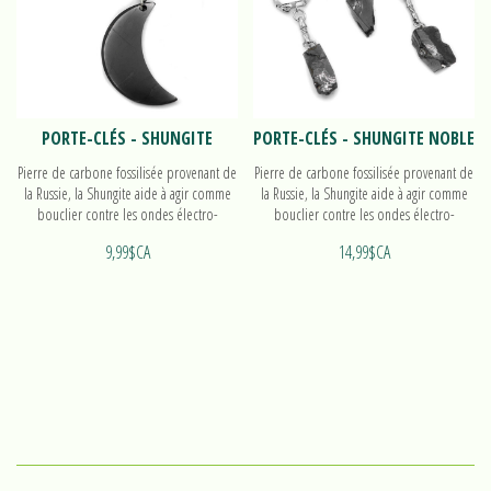
PORTE-CLÉS - SHUNGITE
PORTE-CLÉS - SHUNGITE NOBLE
Pierre de carbone fossilisée provenant de
Pierre de carbone fossilisée provenant de
la Russie, la Shungite aide à agir comme
la Russie, la Shungite aide à agir comme
bouclier contre les ondes électro-
bouclier contre les ondes électro-
magnétiques. Différents modèles
magnétiques. Découvrez nos porte-clés!
9,99$CA
14,99$CA
disponibles!