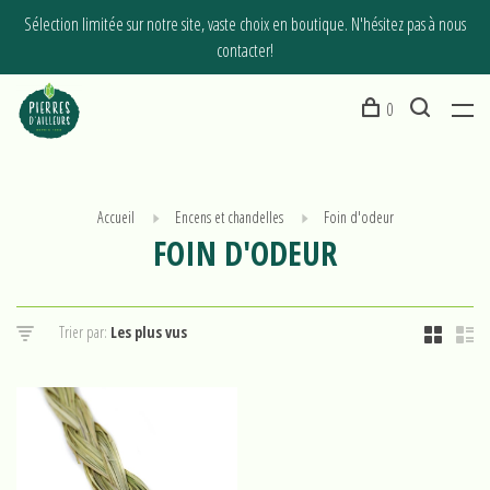
Sélection limitée sur notre site, vaste choix en boutique. N'hésitez pas à nous
contacter!
0
Accueil
Encens et chandelles
Foin d'odeur
FOIN D'ODEUR
Trier par: