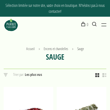
Sélection limitée sur notre site, vaste choix en boutique. N'hésitez pas à nous
contacter!
0
Accueil
Encens et chandelles
Sauge
SAUGE
Trier par: