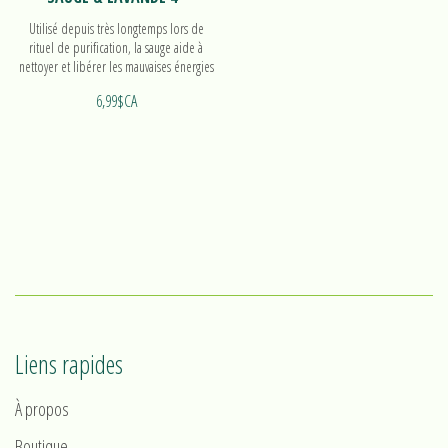
Utilisé depuis très longtemps lors de
rituel de purification, la sauge aide à
nettoyer et libérer les mauvaises énergies
grâce à sa fumée.
6,99$CA
Liens rapides
À propos
Boutique