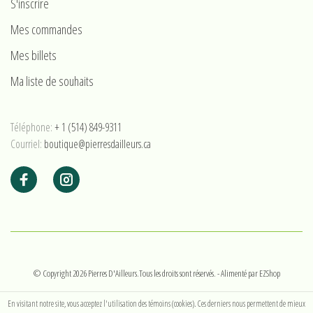
S'inscrire
Mes commandes
Mes billets
Ma liste de souhaits
Téléphone:
+ 1 (514) 849-9311
Courriel:
boutique@pierresdailleurs.ca
© Copyright 2026 Pierres D'Ailleurs.Tous les droits sont réservés.
- Alimenté par
EZShop
En visitant notre site, vous acceptez l'utilisation des témoins (cookies). Ces derniers nous permettent de mieux