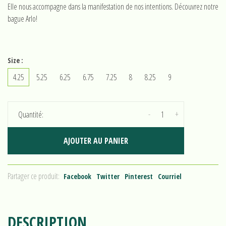
Elle nous accompagne dans la manifestation de nos intentions. Découvrez notre
bague Arlo!
Size :
4.25
5.25
6.25
6.75
7.25
8
8.25
9
-
+
Quantité:
AJOUTER AU PANIER
Partager ce produit:
Facebook
Twitter
Pinterest
Courriel
DESCRIPTION