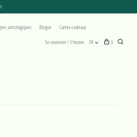
r!
gnes astrologiques
Blogue
Cartes-cadeaux
Se connecter / S'inscrire
FR
0