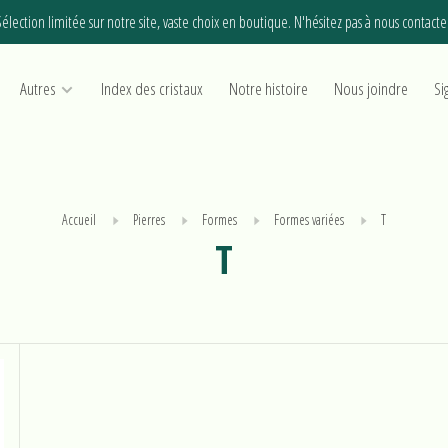
élection limitée sur notre site, vaste choix en boutique. N'hésitez pas à nous contacte
Autres
Index des cristaux
Notre histoire
Nous joindre
Si
Accueil
Pierres
Formes
Formes variées
T
T