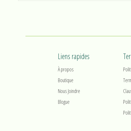
Liens rapides
Te
À propos
Poli
Boutique
Term
Nous Joindre
Clau
Blogue
Poli
Poli