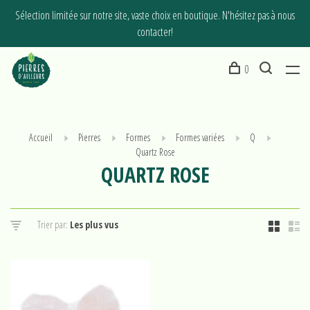
Sélection limitée sur notre site, vaste choix en boutique. N'hésitez pas à nous
contacter!
0
Accueil
Pierres
Formes
Formes variées
Q
Quartz Rose
QUARTZ ROSE
Trier par: