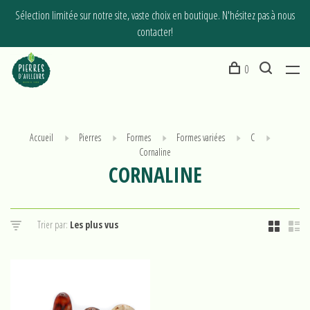
Sélection limitée sur notre site, vaste choix en boutique. N'hésitez pas à nous
contacter!
0
Accueil
Pierres
Formes
Formes variées
C
Cornaline
CORNALINE
Trier par: