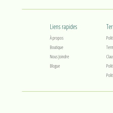
Liens rapides
Te
À propos
Poli
Boutique
Term
Nous Joindre
Clau
Blogue
Poli
Poli