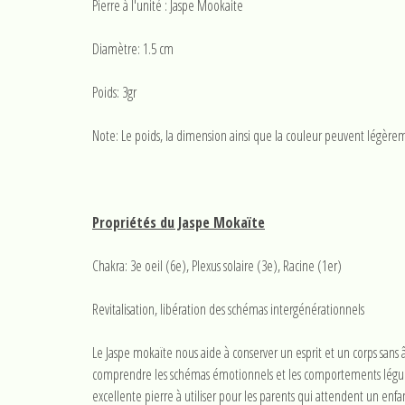
Pierre à l'unité : Jaspe Mookaite
Diamètre: 1.5 cm
Poids: 3gr
Note: Le poids, la dimension ainsi que la couleur peuvent légèrem
Propriétés du Jaspe Mokaïte
Chakra: 3e oeil (6e), Plexus solaire (3e), Racine (1er)
Revitalisation, libération des schémas intergénérationnels
Le Jaspe mokaïte nous aide à conserver un esprit et un corps sans â
comprendre les schémas émotionnels et les comportements légués p
excellente pierre à utiliser pour les parents qui attendent un enfant