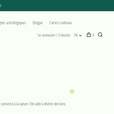
r!
gnes astrologiques
Blogue
Cartes-cadeaux
Se connecter / S'inscrire
FR
0
onnecte à la nature. Elle aide à libérer des liens