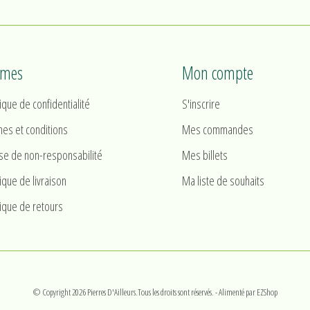
rmes
Mon compte
tique de confidentialité
S'inscrire
es et conditions
Mes commandes
se de non-responsabilité
Mes billets
tique de livraison
Ma liste de souhaits
tique de retours
© Copyright 2026 Pierres D'Ailleurs.Tous les droits sont réservés.
- Alimenté par
EZShop