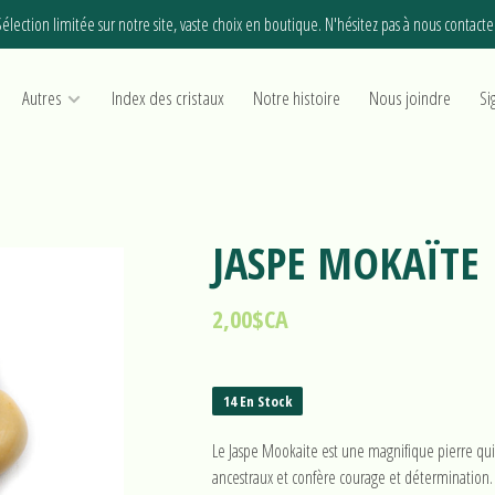
élection limitée sur notre site, vaste choix en boutique. N'hésitez pas à nous contacte
Autres
Index des cristaux
Notre histoire
Nous joindre
Si
JASPE MOKAÏTE
2,00$CA
14 En Stock
Le Jaspe Mookaite est une magnifique pierre qui c
ancestraux et confère courage et détermination.