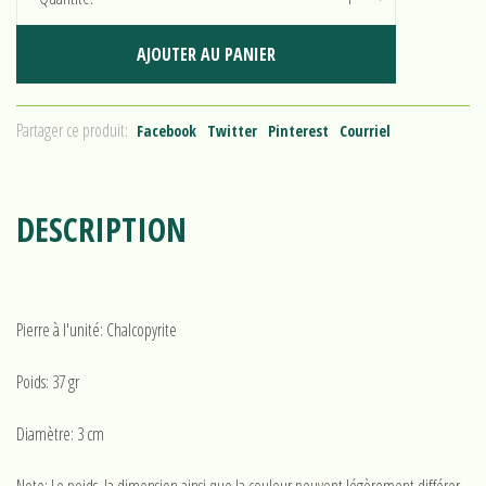
AJOUTER AU PANIER
Partager ce produit:
Facebook
Twitter
Pinterest
Courriel
DESCRIPTION
Pierre à l'unité: Chalcopyrite
Poids: 37 gr
Diamètre: 3 cm
Note: Le poids, la dimension ainsi que la couleur peuvent légèrement différer