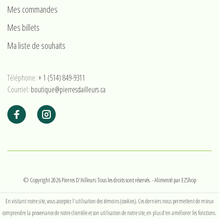
Mes commandes
Mes billets
Ma liste de souhaits
Téléphone:
+ 1 (514) 849-9311
Courriel:
boutique@pierresdailleurs.ca
© Copyright 2026 Pierres D'Ailleurs.Tous les droits sont réservés.
- Alimenté par
EZShop
En visitant notre site, vous acceptez l'utilisation des témoins (cookies). Ces derniers nous permettent de mieux
comprendre la provenance de notre clientèle et son utilisation de notre site, en plus d'en améliorer les fonctions.