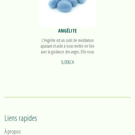
ANGÉLITE
L'Angélite est un outil de méditation
apaisant et aide à nous mettre en lien
avec la guidance des anges. Elle nous
aide à communiquer de manière
8,00$CA
claire.
Liens rapides
À propos