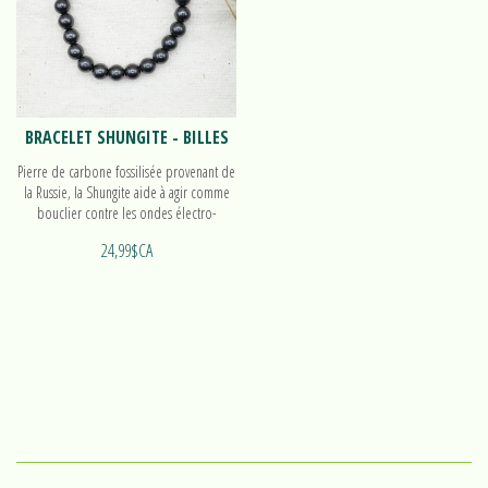
BRACELET SHUNGITE - BILLES
Pierre de carbone fossilisée provenant de
la Russie, la Shungite aide à agir comme
bouclier contre les ondes électro-
magnétiques. Découvrez notre bracelet
24,99$CA
de billes!