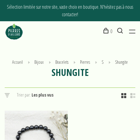
Sélection limitée sur notre site, vaste choix en boutique. N'hésitez pas à nous
contacter!
0
Accueil
Bijoux
Bracelets
Pierres
S
Shungite
SHUNGITE
Trier par: