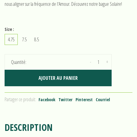
nous aligner sur la fréquence de l'Amour. Découvrez notre bague Solaire!
Size :
4.75
7.5
8.5
-
+
Quantité:
AJOUTER AU PANIER
Partager ce produit:
Facebook
Twitter
Pinterest
Courriel
DESCRIPTION