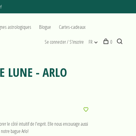
r!
gnes astrologiques
Blogue
Cartes-cadeaux
Se connecter / S'inscrire
FR
0
E LUNE - ARLO
er le côté intuitif de l'esprit. Elle nous encourage aussi
z notre bague Arlo!