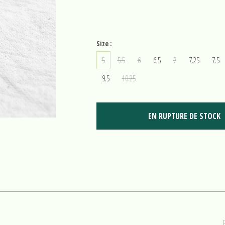
Size :
5
5.5
6
6.5
7
7.25
7.5
9.5
10.25
EN RUPTURE DE STOCK