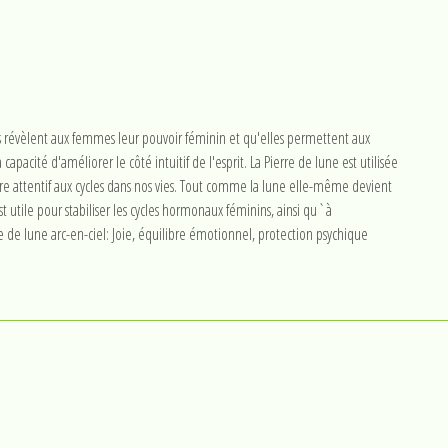
s révèlent aux femmes leur pouvoir féminin et qu'elles permettent aux
pacité d'améliorer le côté intuitif de l'esprit. La Pierre de lune est utilisée
tre attentif aux cycles dans nos vies. Tout comme la lune elle-même devient
st utile pour stabiliser les cycles hormonaux féminins, ainsi qu`à
e de lune arc-en-ciel: Joie, équilibre émotionnel, protection psychique