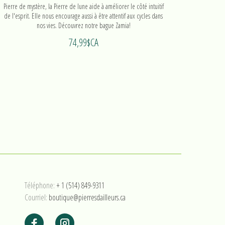
Pierre de mystère, la Pierre de lune aide à améliorer le côté intuitif
La Tou
de l'esprit. Elle nous encourage aussi à être attentif aux cycles dans
d'ancrage
nos vies. Découvrez notre bague Zamia!
purifier 
74,99$CA
Téléphone:
+ 1 (514) 849-9311
Courriel:
boutique@pierresdailleurs.ca