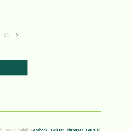
8.5
9
Partager ce produit:
Facebook
Twitter
Pinterest
Courriel