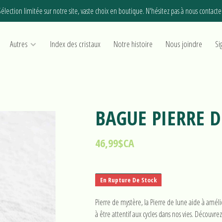
élection limitée sur notre site, vaste choix en boutique. N'hésitez pas à nous contacte
Autres
Index des cristaux
Notre histoire
Nous joindre
Si
BAGUE PIERRE D
46,99$CA
En Rupture De Stock
Pierre de mystère, la Pierre de lune aide à amélior
à être attentif aux cycles dans nos vies. Découvre