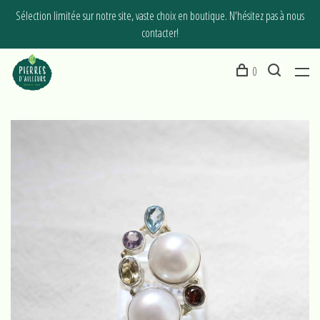
Sélection limitée sur notre site, vaste choix en boutique. N'hésitez pas à nous
contacter!
0