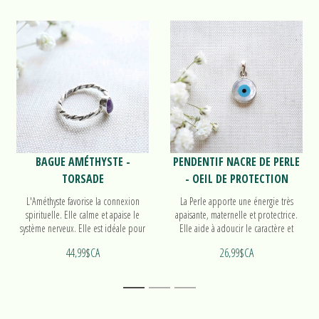
BAGUE AMÉTHYSTE -
PENDENTIF NACRE DE PERLE
TORSADE
- OEIL DE PROTECTION
L'Améthyste favorise la connexion
La Perle apporte une énergie très
spirituelle. Elle calme et apaise le
apaisante, maternelle et protectrice.
système nerveux. Elle est idéale pour
Elle aide à adoucir le caractère et
la méditation. Découvrez notre bague
accompagne le travail sur soi.
44,99$CA
26,99$CA
Torsade!
Découvrez notre pendentif Oeil de
protection!
1
2
3