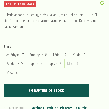
En Rupture De Stock
La Perle apporte une énergie très apaisante, maternelle et protectrice. Elle
aide à adoucir le caractère et accompagne le travail sur soi. Découvrez notre
bague Harmonie!
Size :
Améthyste - 7
Améthyste - 8
Péridot - 7
Péridot - 8
Péridot - 8.75
Topaze - 7
Topaze - 8
Mixte - 6
Mixte - 8
EN RUPTURE DE STOCK
Partager ce produit:
Facebook
Twitter
Pinterest
Courriel