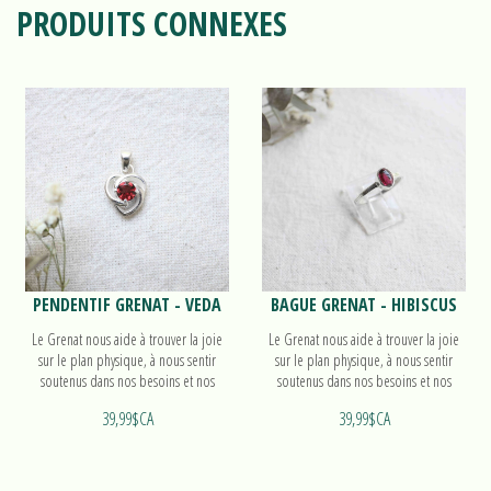
PRODUITS CONNEXES
PENDENTIF GRENAT - VEDA
BAGUE GRENAT - HIBISCUS
Le Grenat nous aide à trouver la joie
Le Grenat nous aide à trouver la joie
sur le plan physique, à nous sentir
sur le plan physique, à nous sentir
soutenus dans nos besoins et nos
soutenus dans nos besoins et nos
désirs et à donner et recevoir de
désirs et à donner et recevoir de
39,99$CA
39,99$CA
l'amour. Découvrez notre pendentif
l'amour. Découvrez notre bague
Veda!
Hibiscus!