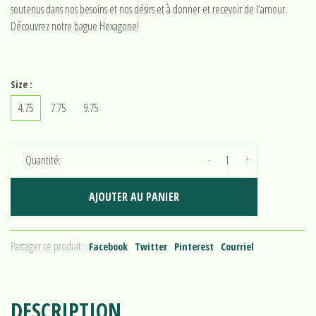
soutenus dans nos besoins et nos désirs et à donner et recevoir de l'amour.
Découvrez notre bague Hexagone!
Size :
4.75
7.75
9.75
-
+
Quantité:
AJOUTER AU PANIER
Partager ce produit:
Facebook
Twitter
Pinterest
Courriel
DESCRIPTION