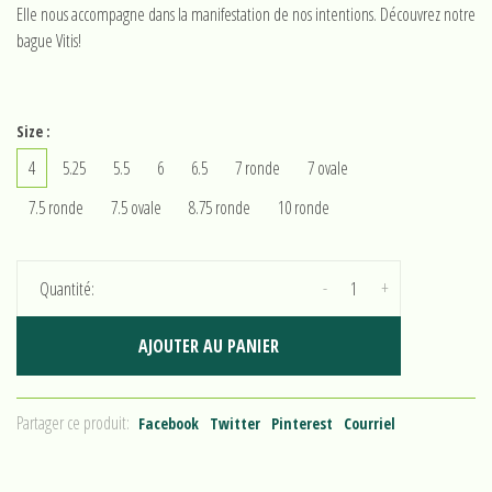
Elle nous accompagne dans la manifestation de nos intentions. Découvrez notre
bague Vitis!
Size :
4
5.25
5.5
6
6.5
7 ronde
7 ovale
7.5 ronde
7.5 ovale
8.75 ronde
10 ronde
-
+
Quantité:
AJOUTER AU PANIER
Partager ce produit:
Facebook
Twitter
Pinterest
Courriel