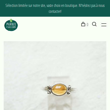
Sélection limitée sur notre site, vaste choix en boutique. N'hésitez pas à nous
contacter!
0