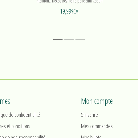
intentions. Découvrez notre pendentif Coeur!
19,99$CA
1
2
3
rmes
Mon compte
tique de confidentialité
S'inscrire
es et conditions
Mes commandes
se de non-responsabilité
Mes billets