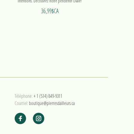
intentions. Découvrez notre pendentif Ovale!
36,99$CA
Téléphone:
+ 1 (514) 849-9311
Courriel:
boutique@pierresdailleurs.ca