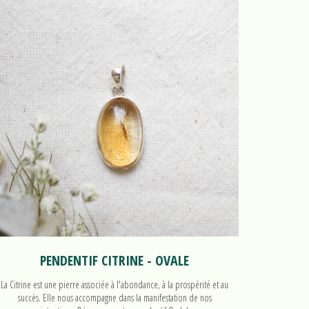
PENDENTIF CITRINE - OVALE
La Citrine est une pierre associée à l'abondance, à la prospérité et au
La Citrine e
succès. Elle nous accompagne dans la manifestation de nos
succès