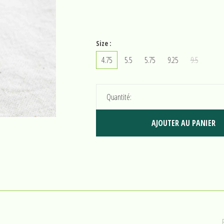
Size :
4.75
5.5
5.75
9.25
9.5
Quantité:
AJOUTER AU PANIER