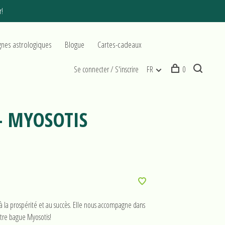
r!
gnes astrologiques
Blogue
Cartes-cadeaux
Se connecter / S'inscrire
FR
0
- MYOSOTIS
 à la prospérité et au succès. Elle nous accompagne dans
tre bague Myosotis!