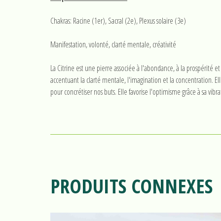
Chakras: Racine (1er), Sacral (2e), Plexus solaire (3e)
Manifestation, volonté, clarté mentale, créativité
La Citrine est une pierre associée à l'abondance, à la prospérité 
accentuant la clarté mentale, l'imagination et la concentration. E
pour concrétiser nos buts. Elle favorise l'optimisme grâce à sa vibrat
PRODUITS CONNEXES