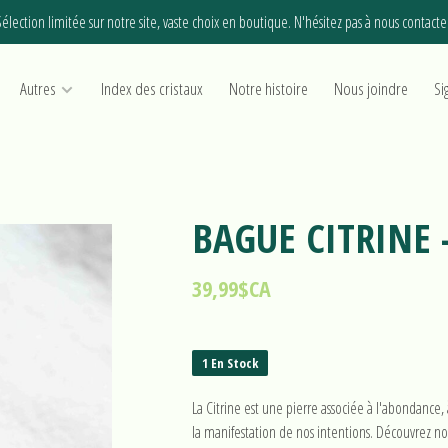
élection limitée sur notre site, vaste choix en boutique. N'hésitez pas à nous contacte
Autres
Index des cristaux
Notre histoire
Nous joindre
Si
BAGUE CITRINE 
39,99$CA
1 En Stock
La Citrine est une pierre associée à l'abondance,
la manifestation de nos intentions. Découvrez no