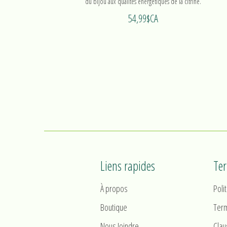
du bijou aux qualités énergétiques de la citrine.
54,99$CA
Liens rapides
Te
À propos
Poli
Boutique
Term
Nous Joindre
Clau