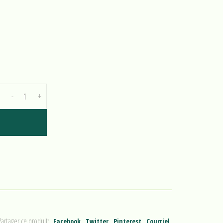
-
+
Partager ce produit:
Facebook
Twitter
Pinterest
Courriel