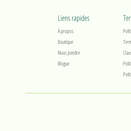
Liens rapides
Te
À propos
Poli
Boutique
Term
Nous Joindre
Clau
Blogue
Poli
Poli