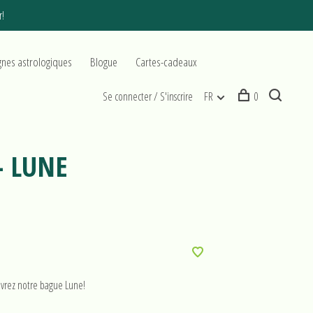
r!
gnes astrologiques
Blogue
Cartes-cadeaux
Se connecter / S'inscrire
FR
0
- LUNE
uvrez notre bague Lune!