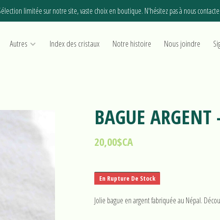
élection limitée sur notre site, vaste choix en boutique. N'hésitez pas à nous contacte
Autres
Index des cristaux
Notre histoire
Nous joindre
Si
BAGUE ARGENT 
20,00$CA
En Rupture De Stock
Jolie bague en argent fabriquée au Népal. Déco