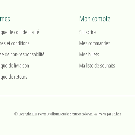
rmes
Mon compte
tique de confidentialité
S'inscrire
es et conditions
Mes commandes
se de non-responsabilité
Mes billets
tique de livraison
Ma liste de souhaits
tique de retours
© Copyright 2026 Pierres D'Ailleurs.Tous les droits sont réservés.
- Alimenté par
EZShop