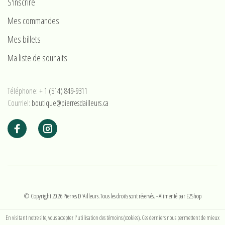
S'inscrire
Mes commandes
Mes billets
Ma liste de souhaits
Téléphone:
+ 1 (514) 849-9311
Courriel:
boutique@pierresdailleurs.ca
© Copyright 2026 Pierres D'Ailleurs.Tous les droits sont réservés.
- Alimenté par
EZShop
En visitant notre site, vous acceptez l'utilisation des témoins (cookies). Ces derniers nous permettent de mieux