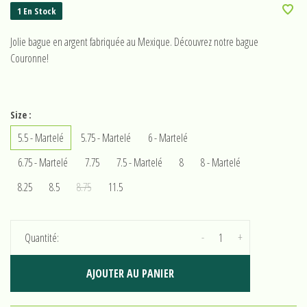
1 En Stock
Jolie bague en argent fabriquée au Mexique. Découvrez notre bague
Couronne!
Size :
5.5 - Martelé
5.75 - Martelé
6 - Martelé
6.75 - Martelé
7.75
7.5 - Martelé
8
8 - Martelé
8.25
8.5
8.75
11.5
-
+
Quantité:
AJOUTER AU PANIER