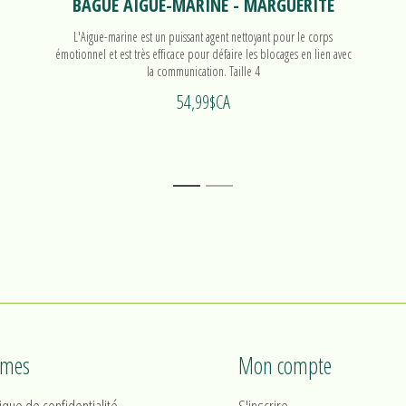
BAGUE AIGUE-MARINE - MARGUERITE
L'Aigue-marine est un puissant agent nettoyant pour le corps
émotionnel et est très efficace pour défaire les blocages en lien avec
la communication. Taille 4
54,99$CA
1
2
rmes
Mon compte
tique de confidentialité
S'inscrire