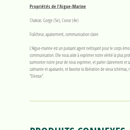
Propriétés de l'Aigue-Marine
Chakras: Gorge (5e), Coeur (4e)
Fraîcheur, apaisement, communication claire
L'Aigue-marine est un puissant agent nettoyant pour le corps émotio
communication. Elle nous aide à exprimer notre vérité la plus profo
surmonter notre peur de nous exprimer, et parler clairement et san
calmante et apaisante, et favorise la libération de vieux schémas, 
"Déesse".