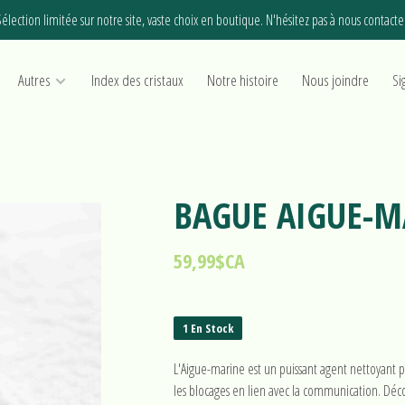
élection limitée sur notre site, vaste choix en boutique. N'hésitez pas à nous contacte
Autres
Index des cristaux
Notre histoire
Nous joindre
Si
BAGUE AIGUE-M
59,99$CA
1 En Stock
L'Aigue-marine est un puissant agent nettoyant po
les blocages en lien avec la communication. Déc