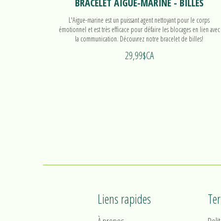
BRACELET AIGUE-MARINE - BILLES
L'Aigue-marine est un puissant agent nettoyant pour le corps
émotionnel et est très efficace pour défaire les blocages en lien avec
la communication. Découvrez notre bracelet de billes!
29,99$CA
Liens rapides
Te
À propos
Poli