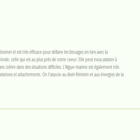
nnel et est très efficace pour défaire les blocages en lien avec la
nde, celle qui est au plus près de notre coeur. Elle peut nous assister à
s colère dans des situations difficiles. L'Aigue-marine est également très
relations et attachements. On l'associe au divin féminin et aux énergies de la