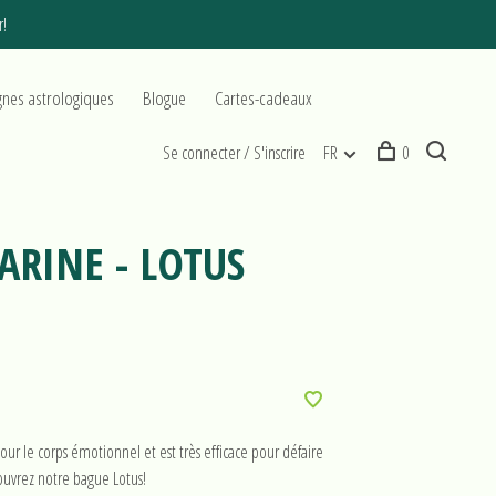
r!
gnes astrologiques
Blogue
Cartes-cadeaux
Se connecter / S'inscrire
FR
0
ARINE - LOTUS
ur le corps émotionnel et est très efficace pour défaire
ouvrez notre bague Lotus!