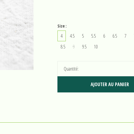
Size :
4
4.5
5
5.5
6
6.5
7
8.5
9
9.5
10
Quantité:
AJOUTER AU PANIER