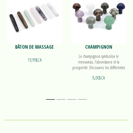
BÂTON DE MASSAGE
CHAMPIGNON
Le champignon symbolise le
19,99$CA
renouveau, l'abondance et la
prospérité. Découvrez les différentes
pierres disponibles!
8,00$CA
1
2
3
4