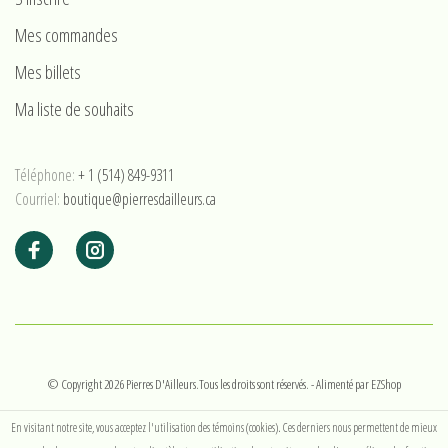
Mes commandes
Mes billets
Ma liste de souhaits
Téléphone:
+ 1 (514) 849-9311
Courriel:
boutique@pierresdailleurs.ca
© Copyright 2026 Pierres D'Ailleurs.Tous les droits sont réservés.
- Alimenté par
EZShop
En visitant notre site, vous acceptez l'utilisation des témoins (cookies). Ces derniers nous permettent de mieux