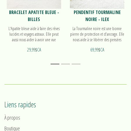
BRACELET APATITE BLEUE -
PENDENTIF TOURMALINE
BILLES
NOIRE - ILEX
L'Apatite bleue aide à faire des rêves
La Tourmaline noire est une bonne
lucides et voyages astraux. Elle peut
pierre de protection et d'ancrage. Elle
aussi nous aider à avoir une vue
nous aide à se libérer des pensées
d'ensemble sur des situations.
négatives et à purifier les corps
29,99$CA
69,99$CA
Découvrez notre bracelet de billes!
énergétiques. Découvrez notre
pendentif Ilex!
1
2
3
Liens rapides
À propos
Boutique