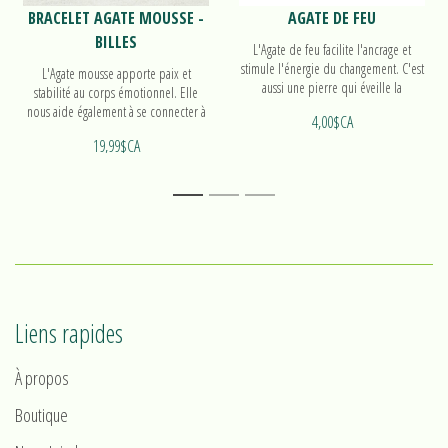
BRACELET AGATE MOUSSE -
AGATE DE FEU
BILLES
L'Agate de feu facilite l'ancrage et
stimule l'énergie du changement. C'est
L'Agate mousse apporte paix et
aussi une pierre qui éveille la
stabilité au corps émotionnel. Elle
créativité. Découvrez nos pierres
nous aide également à se connecter à
4,00$CA
roulées!
l'énergie de la terre et aux esprits de
19,99$CA
la nature. Découvrez notre bracelet de
billes!
1
2
3
Liens rapides
À propos
Boutique