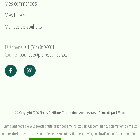
Mes commandes
Mes billets
Ma liste de souhaits
Téléphone:
+ 1 (514) 849-9311
Courriel:
boutique@pierresdailleurs.ca
© Copyright 2026 Pierres D'Ailleurs.Tous les droits sont réservés.
- Alimenté par
EZShop
En visitant notre site, vous acceptez l'utilisation des témoins (cookies). Ces derniers nous permettent de mieux
comprendre la provenance de notre clientèle et son utilisation de notre site, en plus d'en améliorer les fonctions.