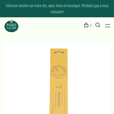
Sélection limitée sur notre site, vaste choix en boutique. N'hésitez pas à nous
contacter!
0