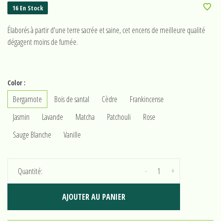
16 En Stock
Élaborés à partir d'une terre sacrée et saine, cet encens de meilleure qualité
dégagent moins de fumée.
Color :
Bergamote
Bois de santal
Cèdre
Frankincense
Jasmin
Lavande
Matcha
Patchouli
Rose
Sauge Blanche
Vanille
-
+
Quantité:
AJOUTER AU PANIER